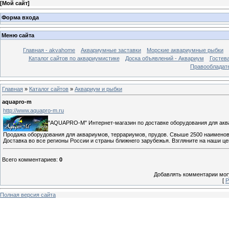
[
Мой сайт
]
Форма входа
Меню сайта
Главная - akvahome
Аквариумные заставки
Морские аквариумные рыбки
Каталог сайтов по аквариумистике
Доска объявлений - Аквариум
Гостев
Правообладат
Главная
»
Каталог сайтов
»
Аквариум и рыбки
aquapro-m
http://www.aquapro-m.ru
"AQUAPRO-M" Интернет-магазин по доставке оборудования для акв
Продажа оборудования для аквариумов, террариумов, прудов. Свыше 2500 наименов
Доставка во все регионы России и страны ближнего зарубежья. Взгляните на наши це
Всего комментариев
:
0
Добавлять комментарии могу
[
Р
Полная версия сайта