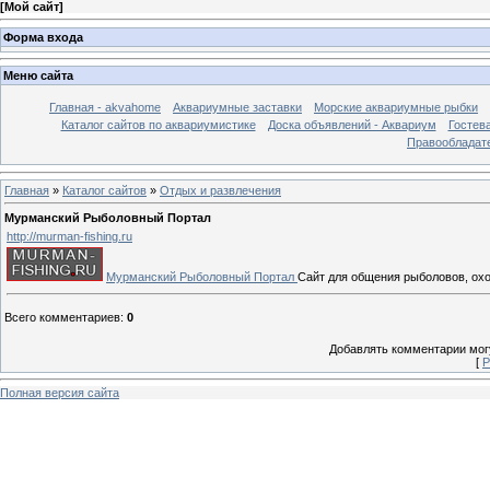
[
Мой сайт
]
Форма входа
Меню сайта
Главная - akvahome
Аквариумные заставки
Морские аквариумные рыбки
Каталог сайтов по аквариумистике
Доска объявлений - Аквариум
Гостев
Правообладат
Главная
»
Каталог сайтов
»
Отдых и развлечения
Мурманский Рыболовный Портал
http://murman-fishing.ru
Мурманский Рыболовный Портал
Сайт для общения рыболовов, охо
Всего комментариев
:
0
Добавлять комментарии могу
[
Р
Полная версия сайта