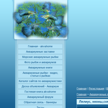
Главная - akvahome
Аквариумные заставки
Морские аквариумные рыбки
Фото рыбок и аквариумов
Аквариумные книги
Аквариумные рыбки - видео,
статьи о рыбках
Каталог сайтов по аквариумистике
Доска объявлений - Аквариум
Главная
|
Регистрация
|
В
Гостевая книга akvahome
Главная
»
Аквариумные 
Аквариумный форум
Лялиус, неоны,со
Обратная связь - баннеры
Тесты