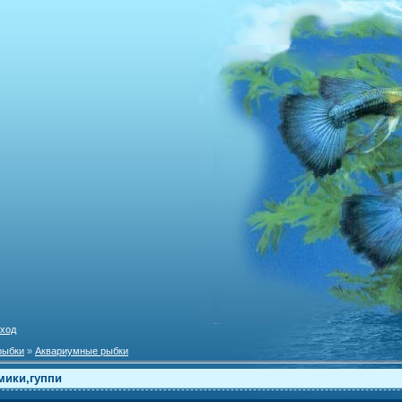
ход
рыбки
»
Аквариумные рыбки
мики,гуппи