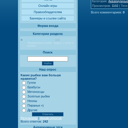
Категория
:
Аквариумные
Просмотров
:
1102
|
Теги
Онлайн игры
Правообладателям
Всего комментариев
:
0
Баннеры и ссылки сайта
Форма входа
Категории раздела
Аквариумные рыбки
[24]
Аквариумные рыбки - видео, статьи о
рыбках
Поиск
Наш опрос
Какие рыбки вам больше
нравятся?
Гуппи
Брабусы
Меченосцы
Золотые рыбки
Неоны
Пираньи =)
Другие
Результаты
|
Архив опросов
Всего ответов:
242
Аквариумные теги