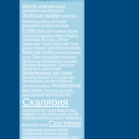
Дискус
морские рыбы
Аквариум и его обитатели
Золотые рыбки
дискусы
петушок
Аквариум советы
Аквариум и водные растения
Гуппи
Цихлида
сомики
Неоны
Рифовый аквариум
Лялиус
Рыбы и
аквариумы
Дискусы - короли
сом
аквариума.
Гуппи Кобра
Гуппи
Самка
Черные гуппи
Морские рыбки
Морская рыба
Мальки
Красные
Золотая рыбка
гуппи
Макропод
Меченосцы
Африканские цихлиды
Цихлиды
Фловерхорн
Flowerhorn
Эхинодорус амазонский
Аквариумные растения
Цихлида Flowerhorn
Роголистник
Малавийские цихлиды
Кабомба
Аквариумные
Цихлида Frontosa
растения.
Моллинезия
дубок
мексиканский
ВАЛЛИСНЕРИЯ
Скалярия
рыбалка видео
охота
база отдыха
рыбалка
Судак
охота видео
ахтуба
рыбалка
рыбалка на волге
рыбалка в
Скалярии
астрахани
щука
узамбарская фиалка
журнал
узамбарская фиалка скачать
Сенполия
фиалки комнатные
сорта