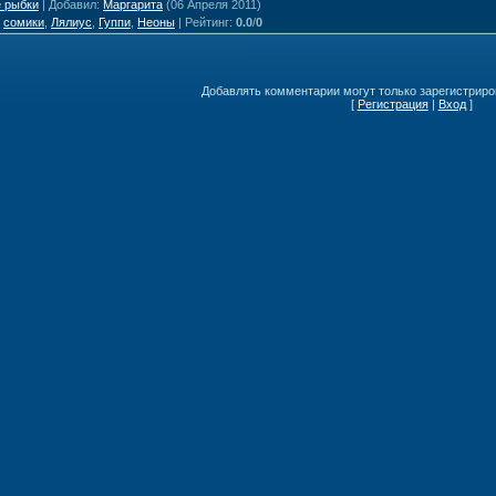
 рыбки
|
Добавил
:
Маргарита
(06 Апреля 2011)
:
сомики
,
Лялиус
,
Гуппи
,
Неоны
|
Рейтинг
:
0.0
/
0
Добавлять комментарии могут только зарегистриро
[
Регистрация
|
Вход
]