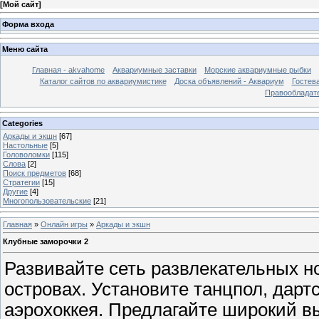
[
Мой сайт
]
Форма входа
Меню сайта
Главная - akvahome
Аквариумные заставки
Морские аквариумные рыбки
Каталог сайтов по аквариумистике
Доска объявлений - Аквариум
Гостев
Правообладат
Categories
Аркады и экшн
[67]
Настольные
[5]
Головоломки
[115]
Слова
[2]
Поиск предметов
[68]
Стратегии
[15]
Другие
[4]
Многопользовательские
[21]
Главная
»
Онлайн игры
»
Аркады и экшн
Клубные заморочки 2
Развивайте сеть развлекательных н
островах. Установите танцпол, дарт
аэрохоккея. Предлагайте широкий в