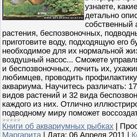
узнаете, каки
детально опи
собственный 
растения, беспозвоночных, подводн
приготовите воду, подходящую его 
необходимое для их нормальной жиз
воздушный насос... Сможете управл
и беспозвоночных, лечить их, ухажи
любимцев, проводить профилактику
аквариума. Научитесь различать: 1
видов растений и 32 вида беспозво
каждого из них. Отлично иллюстрир
подводному миру поможет воссоздать
Книги об аквариумных рыбках
|
Прос
Маргарита
|
Дата:
06 Апреля 2011
|
К