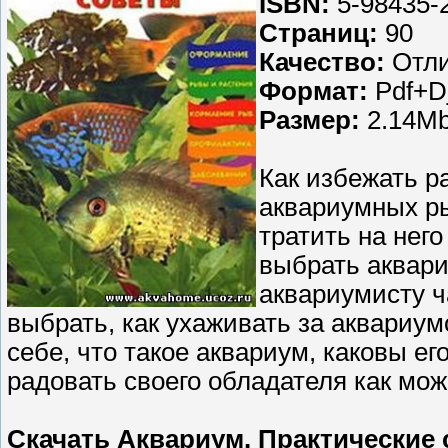
ISBN:
5-98435-
Страниц:
90
Качество:
Отли
Формат:
Pdf+D
Размер:
2.14M
Как избежать р
аквариумных ры
тратить на нег
выбрать аквар
аквариумисту ч
выбрать, как ухаживать за аквариу
себе, что такое аквариум, каковы е
радовать своего обладателя как мо
Скачать
Аквариум. Практические 