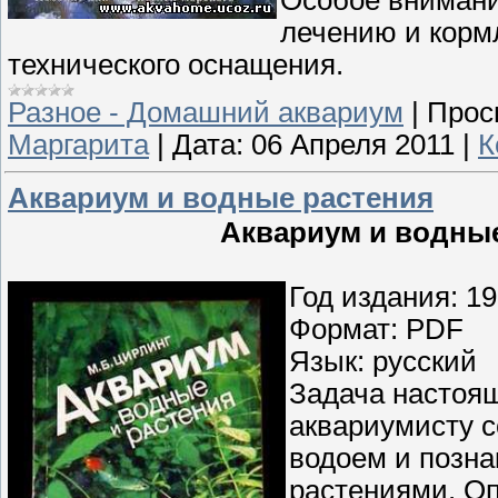
Особое внимани
лечению и корм
технического оснащения.
Разное - Домашний аквариум
|
Прос
Маргарита
|
Дата:
06 Апреля 2011
|
К
Аквариум и водные растения
Аквариум и водные
Год издания: 1
Формат: PDF
Язык: русский
Задача настоя
аквариумисту 
водоем и позна
растениями. О