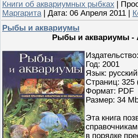
Книги об аквариумных рыбках
|
Прос
Маргарита
|
Дата:
06 Апреля 2011
|
К
Рыбы и аквариумы
Рыбы и аквариумы - All
Издательство
Год: 2001
Язык: русский
Страниц: 325 
Формат: PDF
Размер: 34 M
Эта книга по
справочникам
в порядке пр