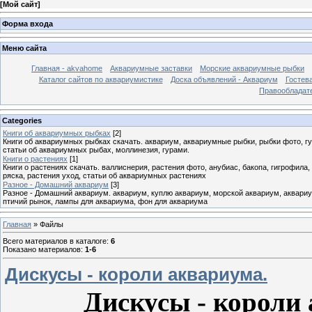
[
Мой сайт
]
Форма входа
Меню сайта
Главная - akvahome
Аквариумные заставки
Морские аквариумные рыбки
Каталог сайтов по аквариумистике
Доска объявлений - Аквариум
Гостев
Правообладат
Categories
Книги об аквариумных рыбках
[2]
Книги об аквариумных рыбках скачать. аквариум, аквариумные рыбки, рыбки фото, гуп
статьи об аквариумных рыбах, моллинезия, гурами.
Книги о растениях
[1]
Книги о растениях скачать. валлиснерия, растения фото, анубиас, бакопа, гигрофила,
ряска, растения уход, статьи об аквариумных растениях
Разное - Домашний аквариум
[3]
Разное - Домашний аквариум. аквариум, куплю аквариум, морской аквариум, аквариу
птичий рынок, лампы для аквариума, фон для аквариума
Главная
»
Файлы
Всего материалов в каталоге
:
6
Показано материалов
:
1-6
Дискусы - короли аквариума.
Дискусы - короли