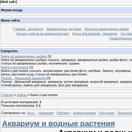
[
Мой сайт
]
Форма входа
Меню сайта
Главная - akvahome
Аквариумные заставки
Морские аквариумные рыбки
Каталог сайтов по аквариумистике
Доска объявлений - Аквариум
Гостев
Правообладат
Categories
Книги об аквариумных рыбках
[2]
Книги об аквариумных рыбках скачать. аквариум, аквариумные рыбки, рыбки фото, гуп
статьи об аквариумных рыбах, моллинезия, гурами.
Книги о растениях
[1]
Книги о растениях скачать. валлиснерия, растения фото, анубиас, бакопа, гигрофила,
ряска, растения уход, статьи об аквариумных растениях
Разное - Домашний аквариум
[3]
Разное - Домашний аквариум. аквариум, куплю аквариум, морской аквариум, аквариу
птичий рынок, лампы для аквариума, фон для аквариума
Главная
»
Файлы
» Книги о растениях
В категории материалов
:
1
Показано материалов
:
1-1
Сортировать по
:
Дате
·
Названию
·
Рейтингу
·
Комментариям
·
Загрузкам
·
Просмот
Аквариум и водные растения