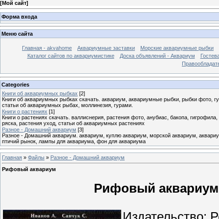
[
Мой сайт
]
Форма входа
Меню сайта
Главная - akvahome
Аквариумные заставки
Морские аквариумные рыбки
Каталог сайтов по аквариумистике
Доска объявлений - Аквариум
Гостев
Правообладат
Categories
Книги об аквариумных рыбках
[2]
Книги об аквариумных рыбках скачать. аквариум, аквариумные рыбки, рыбки фото, гуп
статьи об аквариумных рыбах, моллинезия, гурами.
Книги о растениях
[1]
Книги о растениях скачать. валлиснерия, растения фото, анубиас, бакопа, гигрофила,
ряска, растения уход, статьи об аквариумных растениях
Разное - Домашний аквариум
[3]
Разное - Домашний аквариум. аквариум, куплю аквариум, морской аквариум, аквариу
птичий рынок, лампы для аквариума, фон для аквариума
Главная
»
Файлы
»
Разное - Домашний аквариум
Рифовый аквариум
Рифовый аквариум -
Издательство: Р