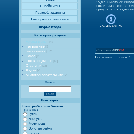
Чудесный бизнес-симуля
освоить мастерство зел
Онлайн игры
предотвратить надвигаю
Правообладателям
Баннеры и ссылки сайта
Скачать для
PC
Форма входа
Категории раздела
Аркады и экшн
[67]
Настольные
[5]
Счетчики
:
483
/
264
Головоломки
[115]
Слова
[2]
Всего комментариев
:
0
Поиск предметов
[68]
Стратегии
[15]
Другие
[4]
Многопользовательские
[21]
Поиск
Наш опрос
Какие рыбки вам больше
нравятся?
Гуппи
Брабусы
Меченосцы
Золотые рыбки
Неоны