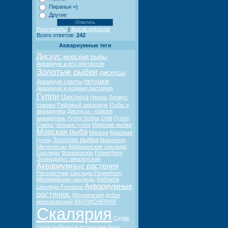
Пираньи =)
Другие
Результаты
|
Архив опросов
Всего ответов:
242
Аквариумные теги
Дискус
морские рыбы
Аквариум и его обитатели
Золотые рыбки
дискусы
петушок
Аквариум советы
Аквариум и водные растения
Гуппи
Цихлида
Неоны
Лялиус
сомики
Рифовый аквариум
Рыбы и
аквариумы
Дискусы - короли
сом
аквариума.
Гуппи Кобра
Гуппи
Самка
Черные гуппи
Морские рыбки
Морская рыба
Мальки
Красные
Золотая рыбка
гуппи
Макропод
Меченосцы
Африканские цихлиды
Цихлиды
Фловерхорн
Flowerhorn
Эхинодорус амазонский
Аквариумные растения
Роголистник
Цихлида Flowerhorn
Малавийские цихлиды
Кабомба
Аквариумные
Цихлида Frontosa
растения.
Моллинезия
дубок
мексиканский
ВАЛЛИСНЕРИЯ
Скалярия
Судак
щука
рыбалка в астрахани
база