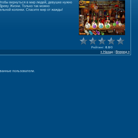
 Чтобы вернуться в мир людей, девушке нужно
 Древу Жизни. Только так можно
ельной колонки. Спасите мир от жажды!
Рейтинг
:
0.0
/
0
« Назад
|
Вперед »
ванные пользователи.