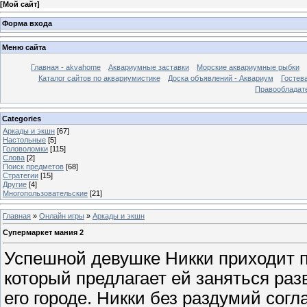
[
Мой сайт
]
Форма входа
Меню сайта
Главная - akvahome
Аквариумные заставки
Морские аквариумные рыбки
Каталог сайтов по аквариумистике
Доска объявлений - Аквариум
Гостев
Правообладат
Categories
Аркады и экшн
[67]
Настольные
[5]
Головоломки
[115]
Слова
[2]
Поиск предметов
[68]
Стратегии
[15]
Другие
[4]
Многопользовательские
[21]
Главная
»
Онлайн игры
»
Аркады и экшн
Супермаркет мания 2
Успешной девушке Никки приходит 
который предлагает ей заняться раз
его городе. Никки без раздумий согл