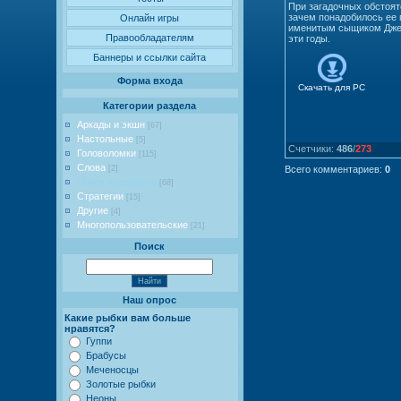
При загадочных обстоят
зачем понадобилось ее 
Онлайн игры
именитым сыщиком Джейм
Правообладателям
эти годы.
Баннеры и ссылки сайта
Форма входа
Скачать для
PC
Категории раздела
Аркады и экшн
[67]
Настольные
[5]
Счетчики
:
486
/
273
Головоломки
[115]
Слова
[2]
Всего комментариев
:
0
Поиск предметов
[68]
Стратегии
[15]
Другие
[4]
Многопользовательские
[21]
Поиск
Наш опрос
Какие рыбки вам больше
нравятся?
Гуппи
Брабусы
Меченосцы
Золотые рыбки
Неоны