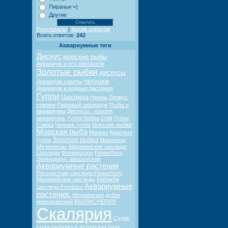
Пираньи =)
Другие
Результаты
|
Архив опросов
Всего ответов:
242
Аквариумные теги
Дискус
морские рыбы
Аквариум и его обитатели
Золотые рыбки
дискусы
петушок
Аквариум советы
Аквариум и водные растения
Гуппи
Цихлида
Неоны
Лялиус
сомики
Рифовый аквариум
Рыбы и
аквариумы
Дискусы - короли
сом
аквариума.
Гуппи Кобра
Гуппи
Самка
Черные гуппи
Морские рыбки
Морская рыба
Мальки
Красные
Золотая рыбка
гуппи
Макропод
Меченосцы
Африканские цихлиды
Цихлиды
Фловерхорн
Flowerhorn
Эхинодорус амазонский
Аквариумные растения
Роголистник
Цихлида Flowerhorn
Малавийские цихлиды
Кабомба
Аквариумные
Цихлида Frontosa
растения.
Моллинезия
дубок
мексиканский
ВАЛЛИСНЕРИЯ
Скалярия
Судак
щука
рыбалка в астрахани
база