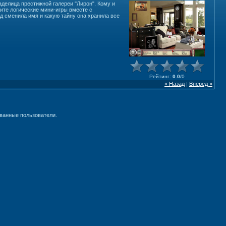
аделица престижной галереи "Лирон". Кому и
ите логические мини-игры вместе с
д сменила имя и какую тайну она хранила все
Рейтинг
:
0.0
/
0
« Назад
|
Вперед »
ванные пользователи.