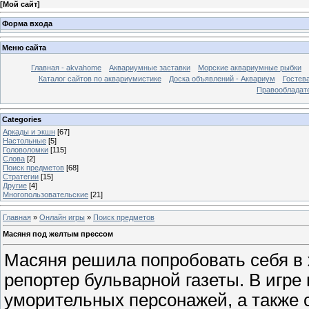
[
Мой сайт
]
Форма входа
Меню сайта
Главная - akvahome
Аквариумные заставки
Морские аквариумные рыбки
Каталог сайтов по аквариумистике
Доска объявлений - Аквариум
Гостев
Правообладат
Categories
Аркады и экшн
[67]
Настольные
[5]
Головоломки
[115]
Слова
[2]
Поиск предметов
[68]
Стратегии
[15]
Другие
[4]
Многопользовательские
[21]
Главная
»
Онлайн игры
»
Поиск предметов
Масяня под желтым прессом
Масяня решила попробовать себя в 
репортер бульварной газеты. В игре
уморительных персонажей, а также 