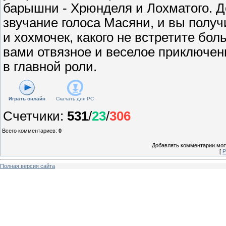
барышни - Хрюнделя и Лохматого. Д
звучание голоса Масяни, и вы получ
и хохмочек, какого не встретите бол
вами отвязное и веселое приключен
в главной роли.
Играть онлайн
Скачать для
PC
Счетчики
:
531
/
23
/
306
Всего комментариев
:
0
Добавлять комментарии могу
[
Р
Полная версия сайта