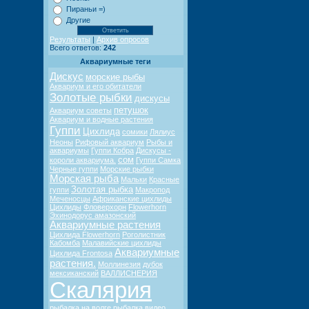
Пираньи =)
Другие
Результаты
|
Архив опросов
Всего ответов:
242
Аквариумные теги
Дискус
морские рыбы
Аквариум и его обитатели
Золотые рыбки
дискусы
петушок
Аквариум советы
Аквариум и водные растения
Гуппи
Цихлида
сомики
Лялиус
Неоны
Рифовый аквариум
Рыбы и
аквариумы
Гуппи Кобра
Дискусы -
сом
короли аквариума.
Гуппи Самка
Черные гуппи
Морские рыбки
Морская рыба
Мальки
Красные
Золотая рыбка
гуппи
Макропод
Меченосцы
Африканские цихлиды
Цихлиды
Фловерхорн
Flowerhorn
Эхинодорус амазонский
Аквариумные растения
Цихлида Flowerhorn
Роголистник
Кабомба
Малавийские цихлиды
Аквариумные
Цихлида Frontosa
растения.
Моллинезия
дубок
мексиканский
ВАЛЛИСНЕРИЯ
Скалярия
рыбалка на волге
рыбалка видео