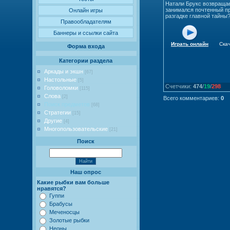
Натали Брукс возвращае
занимался почтенный пр
Онлайн игры
разгадке главной тайны
Правообладателям
Баннеры и ссылки сайта
Играть онлайн
Ска
Форма входа
Категории раздела
Аркады и экшн
[67]
Настольные
[5]
Счетчики
:
474
/
19
/
298
Головоломки
[115]
Слова
[2]
Всего комментариев
:
0
Поиск предметов
[68]
Стратегии
[15]
Другие
[4]
Многопользовательские
[21]
Поиск
Наш опрос
Какие рыбки вам больше
нравятся?
Гуппи
Брабусы
Меченосцы
Золотые рыбки
Неоны