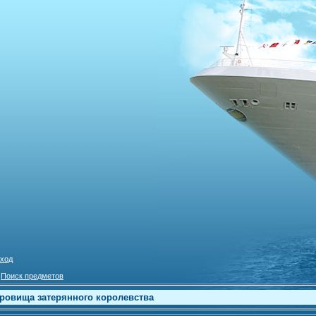
ход
»
Поиск предметов
кровища затерянного королевства