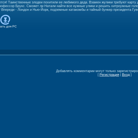
тся! Таинственные злодеи похитили ее любимого деда. Взамен жулики требуют карту 
офессор Брукс. Сможет ли Натали найти все нужные улики и решить хитроумные голов
? Впереди - Лондон и Нью-Йорк, подземные катакомбы и тайный бункер президента Гув
чать для
PC
Добавлять комментарии могут только зарегистриро
[
Регистрация
|
Вход
]