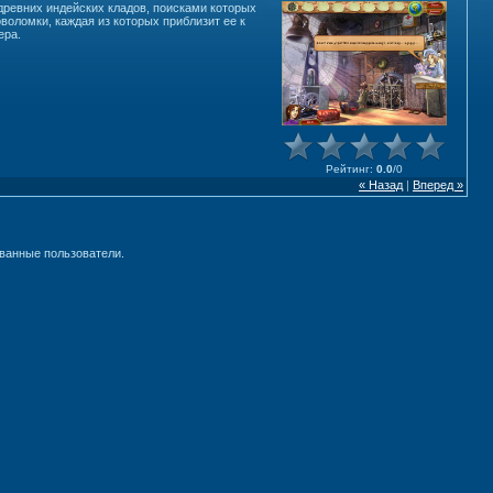
древних индейских кладов, поисками которых
оломки, каждая из которых приблизит ее к
ера.
Рейтинг
:
0.0
/
0
« Назад
|
Вперед »
ванные пользователи.