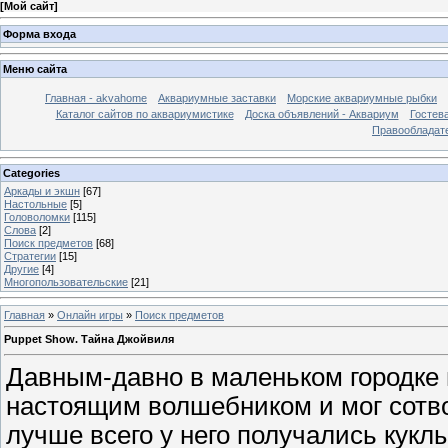
[
Мой сайт
]
Форма входа
Меню сайта
Главная - akvahome
Аквариумные заставки
Морские аквариумные рыбки
Каталог сайтов по аквариумистике
Доска объявлений - Аквариум
Гостев
Правообладат
Categories
Аркады и экшн
[67]
Настольные
[5]
Головоломки
[115]
Слова
[2]
Поиск предметов
[68]
Стратегии
[15]
Другие
[4]
Многопользовательские
[21]
Главная
»
Онлайн игры
»
Поиск предметов
Puppet Show. Тайна Джойвиля
Давным-давно в маленьком городке
настоящим волшебником и мог сотвор
лучше всего у него получались кукл