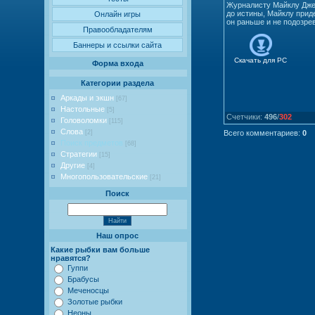
Журналисту Майклу Джен
до истины, Майклу прид
Онлайн игры
он раньше и не подозре
Правообладателям
Баннеры и ссылки сайта
Скачать для
PC
Форма входа
Категории раздела
Аркады и экшн
[67]
Настольные
[5]
Счетчики
:
496
/
302
Головоломки
[115]
Слова
[2]
Всего комментариев
:
0
Поиск предметов
[68]
Стратегии
[15]
Другие
[4]
Многопользовательские
[21]
Поиск
Наш опрос
Какие рыбки вам больше
нравятся?
Гуппи
Брабусы
Меченосцы
Золотые рыбки
Неоны