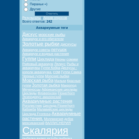
Пираньи =)
Другие
Результаты
|
Архив опросов
Всего ответов:
242
Аквариумные теги
Дискус
морские рыбы
Аквариум и его обитатели
Золотые рыбки
дискусы
петушок
Аквариум советы
Аквариум и водные растения
Гуппи
Цихлида
Неоны
сомики
Рифовый аквариум
Лялиус
Рыбы и
аквариумы
Гуппи Кобра
Дискусы -
сом
короли аквариума.
Гуппи Самка
Черные гуппи
Морские рыбки
Морская рыба
Мальки
Красные
Золотая рыбка
гуппи
Макропод
Меченосцы
Африканские цихлиды
Цихлиды
Фловерхорн
Flowerhorn
Эхинодорус амазонский
Аквариумные растения
Роголистник
Цихлида Flowerhorn
Кабомба
Малавийские цихлиды
Аквариумные
Цихлида Frontosa
растения.
Моллинезия
дубок
мексиканский
ВАЛЛИСНЕРИЯ
Скалярия
рыбалка видео
ахтуба рыбалка