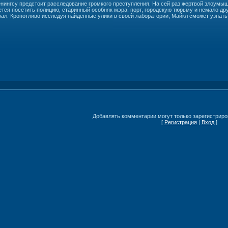
ингсу предстоит расследование громкого преступления. На сей раз жертвой злоумыш
ется посетить полицию, старинный особняк мэра, порт, городскую тюрьму и немало дру
вал. Кропотливо исследуя найденные улики в своей лаборатории, Майкл сможет узнат
Добавлять комментарии могут только зарегистриро
[
Регистрация
|
Вход
]