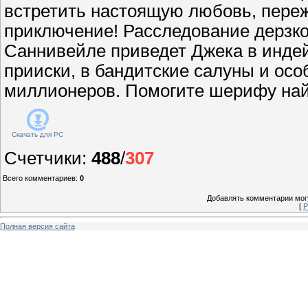
встретить настоящую любовь, пере
приключение! Расследование дерзко
Саннивейле приведет Джека в индей
прииски, в бандитские салуны и ос
миллионеров. Помогите шерифу най
Скачать для
PC
Счетчики
:
488
/
307
Всего комментариев
:
0
Добавлять комментарии могу
[
Р
Полная версия сайта