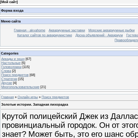
[
Мой сайт
]
Форма входа
Меню сайта
Главная - akvahome
Аквариумные заставки
Морские аквариумные рыбки
Каталог сайтов по аквариумистике
Доска объявлений - Аквариум
Гостев
Правообладат
Categories
Аркады и экшн
[67]
Настольные
[5]
Головоломки
[115]
Слова
[2]
Поиск предметов
[68]
Стратегии
[15]
Другие
[4]
Многопользовательские
[21]
Главная
»
Онлайн игры
»
Поиск предметов
Золотые истории. Западная лихорадка
Крутой полицейский Джек из Далла
провинциальный городок. Он от этого 
знает? Может быть, это его шанс об