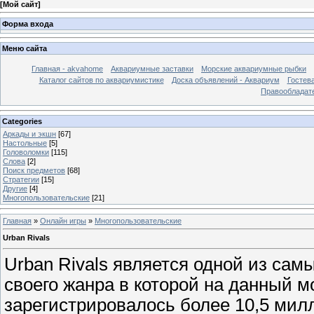
[
Мой сайт
]
Форма входа
Меню сайта
Главная - akvahome
Аквариумные заставки
Морские аквариумные рыбки
Каталог сайтов по аквариумистике
Доска объявлений - Аквариум
Гостев
Правообладат
Categories
Аркады и экшн
[67]
Настольные
[5]
Головоломки
[115]
Слова
[2]
Поиск предметов
[68]
Стратегии
[15]
Другие
[4]
Многопользовательские
[21]
Главная
»
Онлайн игры
»
Многопользовательские
Urban Rivals
Urban Rivals является одной из са
своего жанра в которой на данный м
зарегистрировалось более 10,5 милл