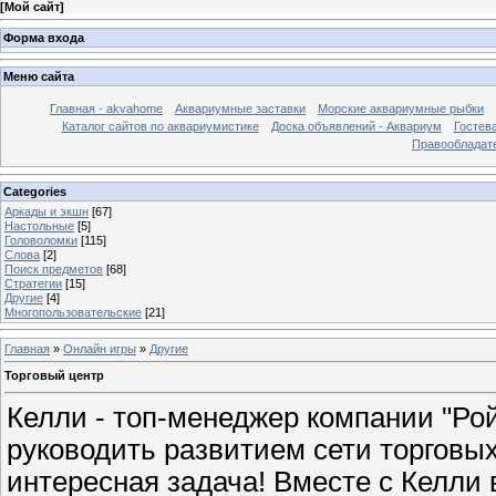
[
Мой сайт
]
Форма входа
Меню сайта
Главная - akvahome
Аквариумные заставки
Морские аквариумные рыбки
Каталог сайтов по аквариумистике
Доска объявлений - Аквариум
Гостев
Правообладат
Categories
Аркады и экшн
[67]
Настольные
[5]
Головоломки
[115]
Слова
[2]
Поиск предметов
[68]
Стратегии
[15]
Другие
[4]
Многопользовательские
[21]
Главная
»
Онлайн игры
»
Другие
Торговый центр
Келли - топ-менеджер компании "Ро
руководить развитием сети торговых
интересная задача! Вместе с Келли