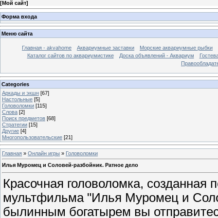
[
Мой сайт
]
Форма входа
Меню сайта
Главная - akvahome
Аквариумные заставки
Морские аквариумные рыбки
Каталог сайтов по аквариумистике
Доска объявлений - Аквариум
Гостев
Правообладат
Categories
Аркады и экшн
[67]
Настольные
[5]
Головоломки
[115]
Слова
[2]
Поиск предметов
[68]
Стратегии
[15]
Другие
[4]
Многопользовательские
[21]
Главная
»
Онлайн игры
»
Головоломки
Илья Муромец и Соловей-разбойник. Ратное дело
Красочная головоломка, созданная 
мультфильма "Илья Муромец и Соло
былинным богатырем вы отправитес