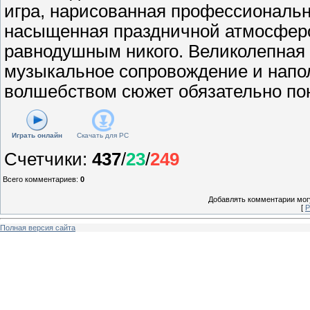
игра, нарисованная профессиональ
насыщенная праздничной атмосферо
равнодушным никого. Великолепная 
музыкальное сопровождение и нап
волшебством сюжет обязательно пон
Играть онлайн
Скачать для
PC
Счетчики
:
437
/
23
/
249
Всего комментариев
:
0
Добавлять комментарии могу
[
Р
Полная версия сайта