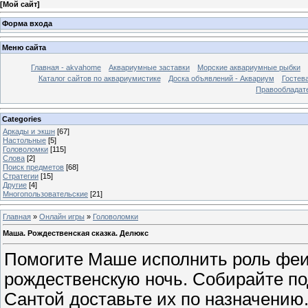
[
Мой сайт
]
Форма входа
Меню сайта
Главная - akvahome
Аквариумные заставки
Морские аквариумные рыбки
Каталог сайтов по аквариумистике
Доска объявлений - Аквариум
Гостев
Правообладат
Categories
Аркады и экшн
[67]
Настольные
[5]
Головоломки
[115]
Слова
[2]
Поиск предметов
[68]
Стратегии
[15]
Другие
[4]
Многопользовательские
[21]
Главная
»
Онлайн игры
»
Головоломки
Маша. Рождественская сказка. Делюкс
Помогите Маше исполнить роль феи
рождественскую ночь. Собирайте по
Сантой доставьте их по назначению