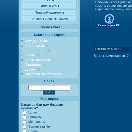
Отличный квест для нас
помочь своим новым дру
Онлайн игры
выращивать овощи, лови
Правообладателям
Баннеры и ссылки сайта
Скачать для
PC
Форма входа
Категории раздела
Аркады и экшн
[67]
Настольные
[5]
Счетчики
:
488
/
283
Головоломки
[115]
Слова
[2]
Всего комментариев
:
0
Поиск предметов
[68]
Стратегии
[15]
Другие
[4]
Многопользовательские
[21]
Поиск
Наш опрос
Какие рыбки вам больше
нравятся?
Гуппи
Брабусы
Меченосцы
Золотые рыбки
Неоны