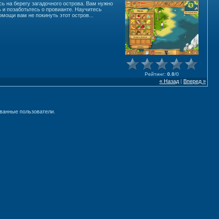
ь на берегу загадочного острова. Вам нужно
и позаботьтесь о провианте. Научитесь
мощи вам не покинуть этот остров...
Рейтинг
:
0.0
/
0
« Назад
|
Вперед »
ванные пользователи.