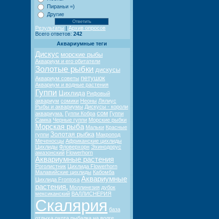
Пираньи =)
Другие
Результаты
|
Архив опросов
Всего ответов:
242
Аквариумные теги
Дискус
морские рыбы
Аквариум и его обитатели
Золотые рыбки
дискусы
петушок
Аквариум советы
Аквариум и водные растения
Гуппи
Цихлида
Рифовый
аквариум
сомики
Неоны
Лялиус
Рыбы и аквариумы
Дискусы - короли
сом
аквариума.
Гуппи Кобра
Гуппи
Самка
Черные гуппи
Морские рыбки
Морская рыба
Мальки
Красные
Золотая рыбка
гуппи
Макропод
Меченосцы
Африканские цихлиды
Цихлиды
Фловерхорн
Эхинодорус
амазонский
Flowerhorn
Аквариумные растения
Роголистник
Цихлида Flowerhorn
Малавийские цихлиды
Кабомба
Аквариумные
Цихлида Frontosa
растения.
Моллинезия
дубок
мексиканский
ВАЛЛИСНЕРИЯ
Скалярия
база
отдыха
охота
рыбалка на волге