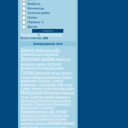
Брабусы
Меченосцы
Золотые рыбки
Неоны
Пираньи =)
Другие
Результаты
|
Архив опросов
Всего ответов:
242
Аквариумные теги
Дискус
морские рыбы
Аквариум и его обитатели
Золотые рыбки
дискусы
петушок
Аквариум советы
Аквариум и водные растения
Гуппи
Цихлида
Неоны
Лялиус
сомики
Рифовый аквариум
Рыбы и
аквариумы
Дискусы - короли
сом
аквариума.
Гуппи Кобра
Гуппи
Самка
Черные гуппи
Морские рыбки
Морская рыба
Мальки
Красные
Золотая рыбка
гуппи
Макропод
Меченосцы
Африканские цихлиды
Цихлиды
Фловерхорн
Эхинодорус
амазонский
Flowerhorn
Аквариумные растения
Цихлида Flowerhorn
Роголистник
Кабомба
Малавийские цихлиды
Аквариумные
Цихлида Frontosa
растения.
Моллинезия
дубок