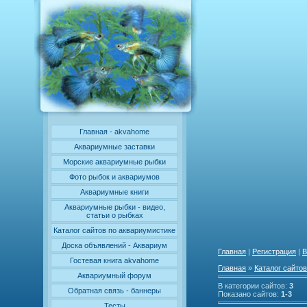
Главная - akvahome
Аквариумные заставки
Морские аквариумные рыбки
Фото рыбок и аквариумов
Аквариумные книги
Аквариумные рыбки - видео,
статьи о рыбках
Каталог сайтов по аквариумистике
Доска объявлений - Аквариум
Главная
|
Регистрация
|
В
Гостевая книга akvahome
Главная
»
Каталог сайтов
Аквариумный форум
В категории сайтов
:
3
Обратная связь - баннеры
Показано сайтов
:
1-3
Тесты