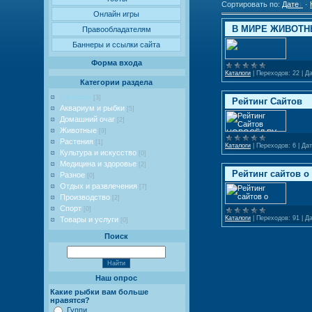
Сортировать по
:
Дате
·
Онлайн игры
В МИРЕ ЖИВОТ
Правообладателям
Баннеры и ссылки сайта
Форма входа
Каталоги
|
Переходов:
22
|
Да
Категории раздела
Каталоги
[3]
Рейтинг Сайтов
Аквариум и рыбки
[5]
Домашний очаг
[2]
Животные
[9]
Растения
[1]
Каталоги
|
Переходов:
6
|
Дат
Культура и искусство
[0]
Медицина и здоровье
[2]
Рейтинг сайтов 
Разное
[0]
Отдых и развлечения
[7]
Производство
[2]
Спорт
[0]
Каталоги
|
Переходов:
91
|
Да
Товары и услуги
[0]
Поиск
Наш опрос
Какие рыбки вам больше
нравятся?
Гуппи