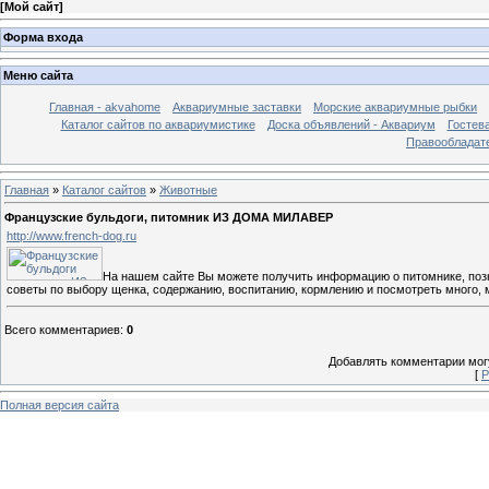
[
Мой сайт
]
Форма входа
Меню сайта
Главная - akvahome
Аквариумные заставки
Морские аквариумные рыбки
Каталог сайтов по аквариумистике
Доска объявлений - Аквариум
Гостев
Правообладат
Главная
»
Каталог сайтов
»
Животные
Французские бульдоги, питомник ИЗ ДОМА МИЛАВЕР
http://www.french-dog.ru
На нашем сайте Вы можете получить информацию о питомнике, позн
советы по выбору щенка, содержанию, воспитанию, кормлению и посмотреть много, 
Всего комментариев
:
0
Добавлять комментарии могу
[
Р
Полная версия сайта