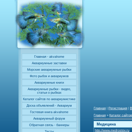
Главная - akvahome
Аквариумные заставки
Морские аквариумные рыбки
Фото рыбок и аквариумов
Аквариумные книги
Аквариумные рыбки - видео,
статьи о рыбках
Каталог сайтов по аквариумистике
Доска объявлений - Аквариум
Главная
|
Регистрация
|
В
Гостевая книга akvahome
Главная
»
Каталог сайтов
Аквариумный форум
Медицина
Обратная связь - баннеры
http://www.medrostov.ru
Тесты