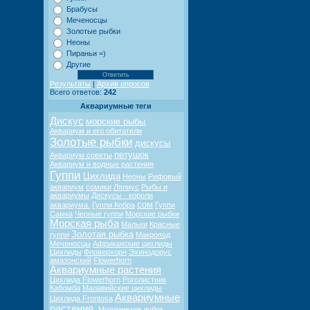
Брабусы
Меченосцы
Золотые рыбки
Неоны
Пираньи =)
Другие
Результаты
|
Архив опросов
Всего ответов:
242
Аквариумные теги
Дискус
морские рыбы
Аквариум и его обитатели
Золотые рыбки
дискусы
петушок
Аквариум советы
Аквариум и водные растения
Гуппи
Цихлида
Неоны
Рифовый
аквариум
сомики
Лялиус
Рыбы и
аквариумы
Дискусы - короли
сом
аквариума.
Гуппи Кобра
Гуппи
Самка
Черные гуппи
Морские рыбки
Морская рыба
Мальки
Красные
Золотая рыбка
гуппи
Макропод
Меченосцы
Африканские цихлиды
Цихлиды
Фловерхорн
Эхинодорус
амазонский
Flowerhorn
Аквариумные растения
Цихлида Flowerhorn
Роголистник
Кабомба
Малавийские цихлиды
Аквариумные
Цихлида Frontosa
растения.
Моллинезия
дубок