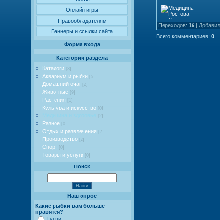
Онлайн игры
Правообладателям
Переходов
:
16
|
Добавил
Баннеры и ссылки сайта
Всего комментариев
:
0
Форма входа
Категории раздела
Каталоги
[3]
Аквариум и рыбки
[5]
Домашний очаг
[2]
Животные
[9]
Растения
[1]
Культура и искусство
[0]
Медицина и здоровье
[2]
Разное
[0]
Отдых и развлечения
[7]
Производство
[2]
Спорт
[0]
Товары и услуги
[0]
Поиск
Наш опрос
Какие рыбки вам больше
нравятся?
Гуппи