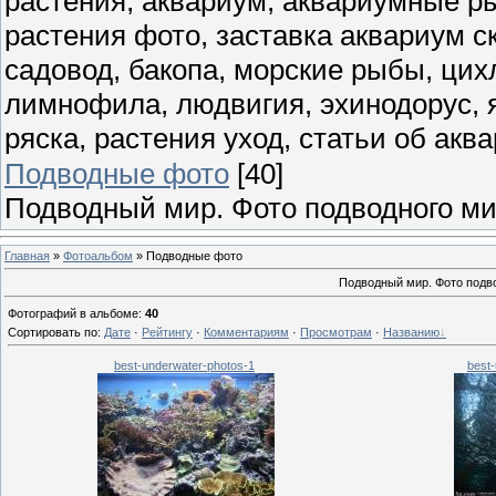
растения, аквариум, аквариумные ры
растения фото, заставка аквариум ск
садовод, бакопа, морские рыбы, цих
лимнофила, людвигия, эхинодорус, я
ряска, растения уход, статьи об ак
Подводные фото
[40]
Подводный мир. Фото подводного ми
Главная
»
Фотоальбом
» Подводные фото
Подводный мир. Фото подво
Фотографий в альбоме
:
40
Сортировать по
:
Дате
·
Рейтингу
·
Комментариям
·
Просмотрам
·
Названию
best-underwater-photos-1
best