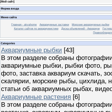
[
Мой сайт
]
Форма входа
Меню сайта
Главная - akvahome
Аквариумные заставки
Морские аквариумные рыбки
Каталог сайтов по аквариумистике
Доска объявлений - Аквариум
Гостев
Правообладат
Categories
Аквариумные рыбки
[43]
В этом разделе собраны фотографии
аквариумные рыбки, рыбки фото, ры
фото, заставка аквариум скачать, зо
скалярии, морские рыбы, цихлида, н
статьи об аквариумных рыбах, виде
Аквариумные растения
[6]
В этом разделе собраны фотографи