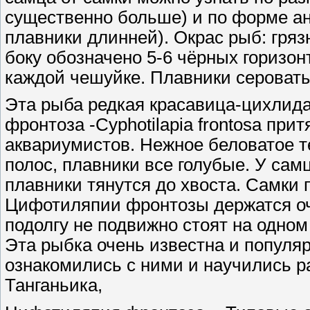
существенно больше) и по форме ан
плавники длинней). Окрас рыб: гряз
боку обозначено 5-6 чёрных горизон
каждой чешуйке. Плавники сероваты
Эта рыба редкая красавица-цихлида
фронтоза -Cyphotilapia frontosa пр
аквариумистов. Нежное беловатое т
полос, плавники все голубые. У сам
плавники тянутся до хвоста. Самки
Цифотиляпии фронтозы держатся оч
подолгу не подвижно стоят на одном
Эта рыбка очень известна и популяр
ознакомились с ними и научились р
Танганьика,