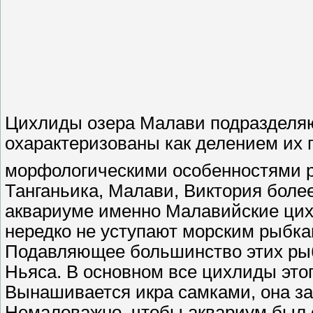
Цихлиды озера Малави подразделяю
охарактеризованы как делением их 
морфологическими особенностями р
Танганьика, Малави, Виктория боле
аквариуме именно Малавийские цих
нередко не уступают морским рыбка
Подавляющее большинство этих рыб
Ньяса. В основном все цихлиды этог
Вынашивается икра самками, она за
Немаловажно, чтобы аквариум был