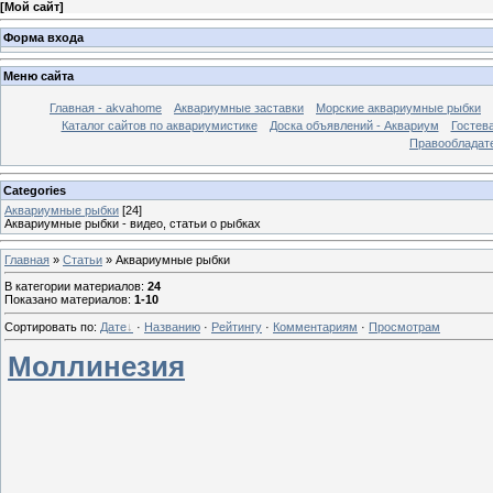
[
Мой сайт
]
Форма входа
Меню сайта
Главная - akvahome
Аквариумные заставки
Морские аквариумные рыбки
Каталог сайтов по аквариумистике
Доска объявлений - Аквариум
Гостев
Правообладат
Categories
Аквариумные рыбки
[24]
Аквариумные рыбки - видео, статьи о рыбках
Главная
»
Статьи
» Аквариумные рыбки
В категории материалов
:
24
Показано материалов
:
1-10
Сортировать по
:
Дате
·
Названию
·
Рейтингу
·
Комментариям
·
Просмотрам
Моллинезия