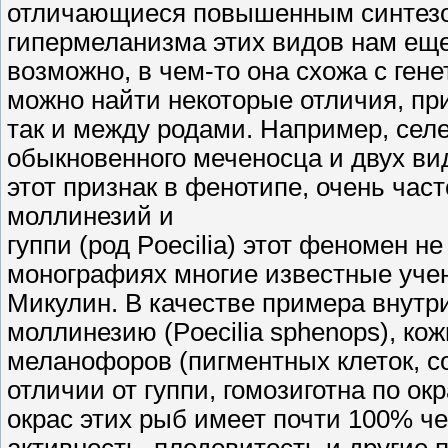
отличающиеся повышенным синтезом
гипермеланизма этих видов нам еще
возможно, в чем-то она схожа с гене
можно найти некоторые отличия, при
так и между родами. Например, се
обыкновенного меченосца и двух ви
этот признак в фенотипе, очень час
моллинезий и
гуппи (род Poecilia) этот феномен н
монографиях многие известные учен
Микулин. В качестве примера внутр
моллинезию (Poecilia sphenops), ко
меланофоров (пигментных клеток, с
отличии от гуппи, гомозиготна по ок
окрас этих рыб имеет почти 100% че