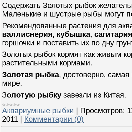
Содержать Золотых рыбок желательн
Маленькие и шустрые рыбы могут пе
Рекомендованные растения для акв
валлиснерия
,
кубышка
,
сагитари
горшочки и поставить их по дну грун
Золотых рыбок кормят как живым ко
растительными кормами.
Золотая
рыбка
, достоверно, сама
мире.
З
олотую
рыбку
завезли из Китая.
Аквариумные рыбки
|
Просмотров:
1
2011
|
Комментарии (0)