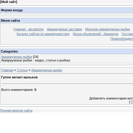
[
Мой сайт
]
Форма входа
Меню сайта
Главная - akvahome
Аквариумные заставки
Морские аквариумные рыбки
Каталог сайтов по аквариумистике
Доска объявлений - Аквариум
Гостев
Правообладат
Categories
Аквариумные рыбки
[24]
Аквариумные рыбки - видео, статьи о рыбках
Главная
»
Статьи
»
Аквариумные рыбки
Гуппи метает мальков
Всего комментариев
:
0
Добавлять комментарии могу
[
Р
Полная версия сайта