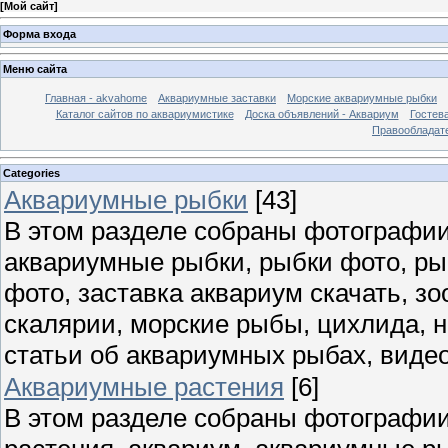
[
Мой сайт
]
Форма входа
Меню сайта
Главная - akvahome
Аквариумные заставки
Морские аквариумные рыбки
Каталог сайтов по аквариумистике
Доска объявлений - Аквариум
Гостев
Правообладат
Categories
Аквариумные рыбки
[43]
В этом разделе собраны фотографии
аквариумные рыбки, рыбки фото, ры
фото, заставка аквариум скачать, зо
скалярии, морские рыбы, цихлида, н
статьи об аквариумных рыбах, виде
Аквариумные растения
[6]
В этом разделе собраны фотографи