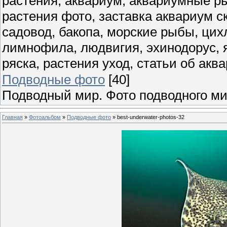
растения, аквариум, аквариумные ры
растения фото, заставка аквариум ск
садовод, бакопа, морские рыбы, цих
лимнофила, людвигия, эхинодорус, я
ряска, растения уход, статьи об ак
Подводные фото
[40]
Подводный мир. Фото подводного ми
Главная
»
Фотоальбом
»
Подводные фото
» best-underwater-photos-32