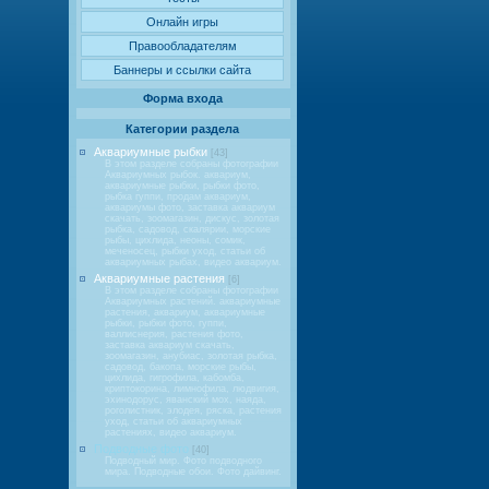
Онлайн игры
Правообладателям
Баннеры и ссылки сайта
Форма входа
Категории раздела
Аквариумные рыбки
[43]
В этом разделе собраны фотографии
Аквариумных рыбок. аквариум,
аквариумные рыбки, рыбки фото,
рыбка гуппи, продам аквариум,
аквариумы фото, заставка аквариум
скачать, зоомагазин, дискус, золотая
рыбка, садовод, скалярии, морские
рыбы, цихлида, неоны, сомик,
меченосец, рыбки уход, статьи об
аквариумных рыбах, видео аквариум.
Аквариумные растения
[6]
В этом разделе собраны фотографии
Аквариумных растений. аквариумные
растения, аквариум, аквариумные
рыбки, рыбки фото, гуппи,
валлиснерия, растения фото,
заставка аквариум скачать,
зоомагазин, анубиас, золотая рыбка,
садовод, бакопа, морские рыбы,
цихлида, гигрофила, кабомба,
криптокорина, лимнофила, людвигия,
эхинодорус, яванский мох, наяда,
роголистник, элодея, ряска, растения
уход, статьи об аквариумных
растениях, видео аквариум.
Подводные фото
[40]
Подводный мир. Фото подводного
мира. Подводные обои. Фото дайвинг.