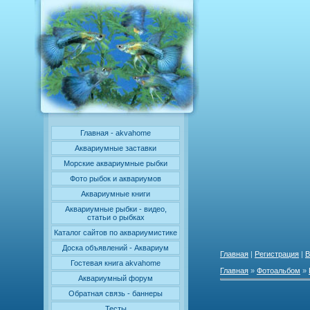
Главная - akvahome
Аквариумные заставки
Морские аквариумные рыбки
Фото рыбок и аквариумов
Аквариумные книги
Аквариумные рыбки - видео,
статьи о рыбках
Каталог сайтов по аквариумистике
Доска объявлений - Аквариум
Главная
|
Регистрация
|
В
Гостевая книга akvahome
Главная
»
Фотоальбом
»
Аквариумный форум
Обратная связь - баннеры
Тесты