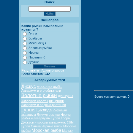
Поиск
Наш опрос
Какие рыбки вам больше
нравятся?
Гуппи
Брабусы
Меченосцы
Золотые рыбки
Неоны
Пираньи =)
Другие
Результаты
|
Архив опросов
Всего ответов:
242
Аквариумные теги
Дискус
морские рыбы
Аквариум и его обитатели
Золотые рыбки
дискусы
Всего комментариев
:
0
петушок
Аквариум советы
Аквариум и водные растения
Гуппи
Цихлида
Рифовый
аквариум
Лялиус
сомики
Неоны
Рыбы и аквариумы
Гуппи Кобра
сом
Дискусы - короли аквариума.
Гуппи Самка
Черные гуппи
Морские
Морская рыба
рыбки
Мальки