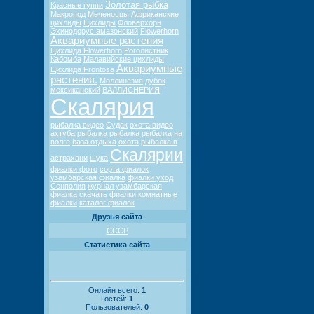
Золотая рыбка
Красные гуппи
Макропод
Меченосцы
Африканские
цихлиды
Цихлиды
Фловерхорн
Эхинодорус амазонский
Flowerhorn
Аквариумные растения
Цихлида Flowerhorn
Роголистник
Кабомба
Малавийские цихлиды
Аквариумные
Цихлида Frontosa
растения.
Моллинезия
дубок
мексиканский
ВАЛЛИСНЕРИЯ
Скалярия
рыбалка видео
Судак
охота видео
ахтуба рыбалка
рыбалка
рыбалка на
волге
база отдыха
охота
рыбалка в
Скалярии
астрахани
щука
фиалки фото
сорта фиалок
узамбарская фиалка
фиалки уход
Сенполия
журнал узамбарская
фиалка скачать
фиалки комнатные
фиалки
каталог фиалок
Друзья сайта
СССР
Статистика сайта
Онлайн всего:
1
Гостей:
1
Пользователей:
0